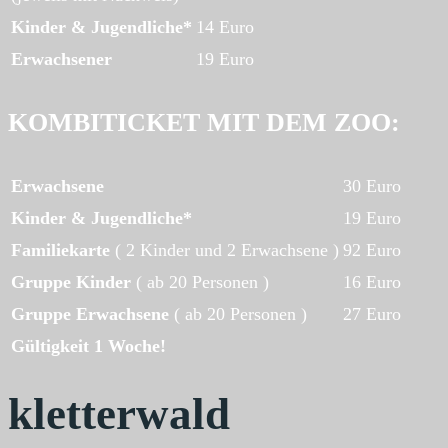
Kinder & Jugendliche*
14 Euro
Erwachsener
19 Euro
KOMBITICKET MIT DEM ZOO:
Erwachsene
30 Euro
Kinder & Jugendliche*
19 Euro
Familiekarte
( 2 Kinder und 2 Erwachsene )
92 Euro
Gruppe Kinder
( ab 20 Personen )
16 Euro
Gruppe Erwachsene
( ab 20 Personen )
27 Euro
Gültigkeit 1 Woche!
kletterwald