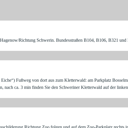
Hagenow/Richtung Schwerin. Bundesstraßen B104, B106, B321 und La
r Eiche“) Fußweg von dort aus zum Kletterwald: am Parkplatz Bossel
, nach ca. 3 min finden Sie den Schweriner Kletterwald auf der linken
 Ausschilderung Richtung Zoo folgen und auf dem Zoo-Parkplatz rechts i