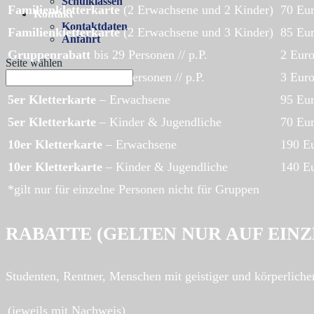
Schulklassen
Familienkletterkarte
(2 Erwachsene und 2 Kinder)
70 Eu
Kontakt
Kontaktdaten
Familienkletterkarte
(2 Erwachsene und 3 Kinder)
85 Eu
Anfahrt
Gruppenrabatt
bis 29 Personen // p.P.
2 Euro
Seite wählen
Gruppenrabatt
ab 30 Personen // p.P.
3 Euro
5er Kletterkarte
– Erwachsene
95 Eu
5er Kletterkarte
– Kinder & Jugendliche
70 Eu
10er Kletterkarte
– Erwachsene
190 E
10er Kletterkarte
– Kinder & Jugendliche
140 E
*gilt nur für einzelne Personen nicht für Gruppen
RABATTE (GELTEN NUR AUF EINZ
Studenten, Rentner, Menschen mit geistiger und körperlich
(jeweils mit Nachweis)