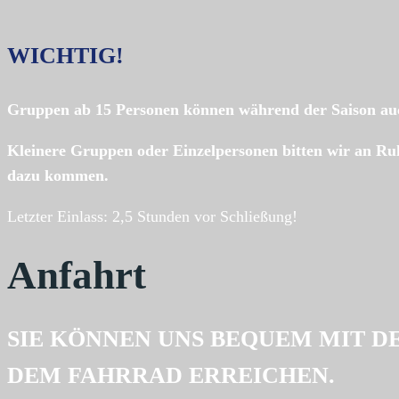
WICHTIG!
Gruppen ab 15 Personen können während der Saison au
Kleinere Gruppen oder Einzelpersonen bitten wir an Ru
dazu kommen.
Letzter Einlass: 2,5 Stunden vor Schließung!
Anfahrt
SIE KÖNNEN UNS BEQUEM MIT D
DEM FAHRRAD ERREICHEN.