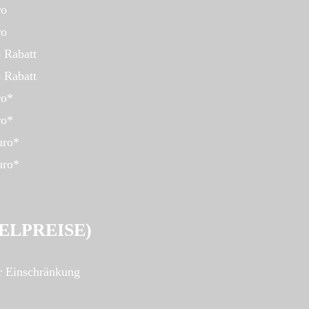
ro
ro
 Rabatt
 Rabatt
ro*
ro*
uro*
uro*
ELPREISE)
er Einschränkung