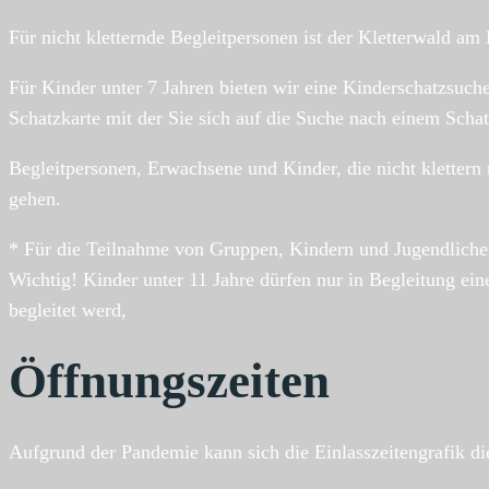
Für nicht kletternde Begleitpersonen ist der Kletterwald am
Für Kinder unter 7 Jahren bieten wir eine Kinderschatzsuch
Schatzkarte mit der Sie sich auf die Suche nach einem Scha
Begleitpersonen, Erwachsene und Kinder, die nicht kletter
gehen.
* Für die Teilnahme von Gruppen, Kindern und Jugendlichen 
Wichtig! Kinder unter 11 Jahre dürfen nur in Begleitung e
begleitet werd,
Öffnungszeiten
Aufgrund der Pandemie kann sich die Einlasszeitengrafik di