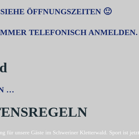
 SIEHE ÖFFNUNGSZEITEN 🙂
 IMMER TELEFONISCH ANMELDEN.
ld
N …
TENSREGELN
 für unsere Gäste im Schweriner Kletterwald. Sport ist jetzt